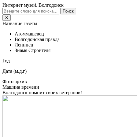
Интернет музей, Волгодонск
Поиск
✕
Название газеты
Атоммашевец
Волгодонская правда
Ленинец
Знамя Строителя
Год
Дата (м.д.г)
Фото архив
Машина времени
Волгодонск помнит своих ветеранов!